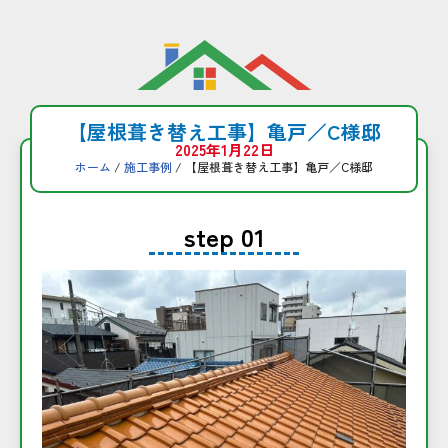
コ
ン
テ
【屋根葺き替え工事】亀戸／C様邸
ン
2025年1月22日
ツ
ホーム
/
施工事例
/ 【屋根葺き替え工事】亀戸／C様邸
へ
ス
キ
step 01
ッ
プ