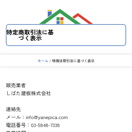
コ
ン
テ
特定商取引法に基
づく表示
ン
ツ
へ
ス
ホーム
/ 特商法取引法に基づく表示
キ
ッ
プ
販売業者
しばた建板株式会社
連絡先
メール：info@yanepica.com
電話番号：03-5848-7338