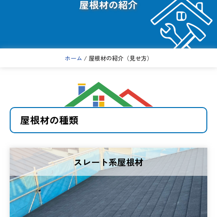
屋根材の紹介
コ
ン
テ
ホーム
/ 屋根材の紹介（見せ方）
ン
ツ
へ
ス
キ
屋根材の種類
ッ
プ
スレート系屋根材