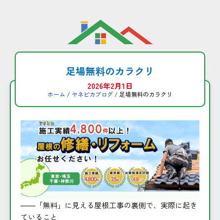
コ
ン
テ
ン
足場無料のカラクリ
ツ
2026年2月1日
へ
ホーム
/
ヤネピカブログ
/ 足場無料のカラクリ
ス
キ
ッ
プ
――「無料」に見える屋根工事の裏側で、実際に起き
ていること