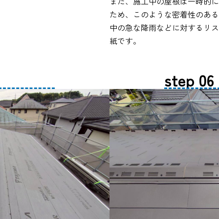
また、施工中の屋根は一時的に
ため、このような密着性のある
中の急な降雨などに対するリス
紙です。
step 06