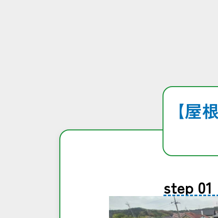
コ
ン
テ
ン
ツ
へ
【屋
ス
キ
ッ
プ
step 01