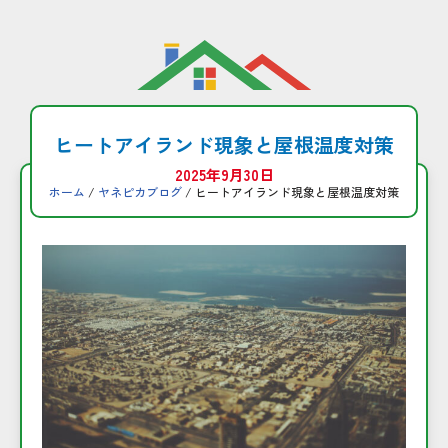
コ
ン
テ
ン
ヒートアイランド現象と屋根温度対策
ツ
2025年9月30日
へ
ホーム
/
ヤネピカブログ
/ ヒートアイランド現象と屋根温度対策
ス
キ
ッ
プ