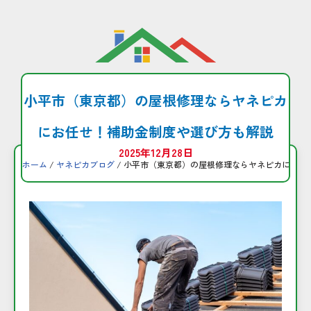
コ
ン
テ
ン
小平市（東京都）の屋根修理ならヤネピカ
ツ
へ
にお任せ！補助金制度や選び方も解説
ス
2025年12月28日
キ
ホーム
/
ヤネピカブログ
/ 小平市（東京都）の屋根修理ならヤネピカにお任
ッ
プ