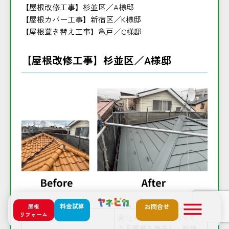
【屋根改修工事】杉並区／A様邸
【屋根カバー工事】新宿区／K様邸
【屋根葺き替え工事】亀戸／C様邸
【屋根改修工事】杉並区／A様邸
料金試算
屋根
お問合せ
リフォーム
劣化と雨漏りが進んでい
た瓦屋根を撤去し、断熱