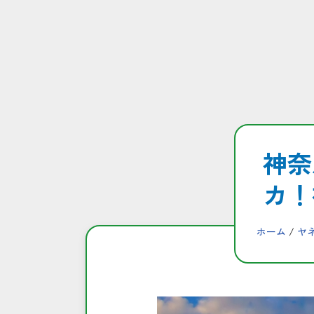
コ
ン
テ
ン
ツ
へ
神奈
ス
キ
カ！
ッ
プ
ホーム
/
ヤ