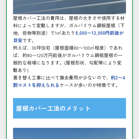
屋根カバー工法の費用は、屋根の大きさや使用する材
料によって変動しますが、ガルバリウム鋼板屋根（下
地、役物等別途）で1㎡あたり
8,000〜12,000円前後が
目安
です。
例えば、30坪住宅（屋根面積80〜100㎡程度）であれ
ば、約80〜120万円前後がガルバリウム鋼板屋根の一
般的な相場になります。(屋根形状、勾配等により変
動あり)
葺き替え工事に比べて撤去費用が少ないので、
約2〜4
割コストを抑えられる
ケースが多いのが特徴です。
屋根カバー工法のメリット